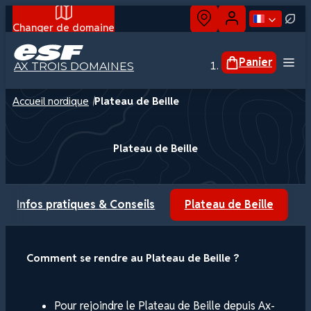
Changer de domaine
Panier
AX TROIS DOMAINES
Accueil nordique
Plateau de Beille
Cours collectifs
Cours privés
Plateau de Beille
Biathlon
Randonnée nordique
Raquettes
Infos pratiques & Conseils
Plateau de Beille
Groupes
Comment se rendre au Plateau de Beille ?
Pour rejoindre le Plateau de Beille depuis Ax-