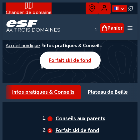
Changer de domaine
Panier
AX TROIS DOMAINES
Accueil nordique
Infos pratiques & Conseils
Cours collectifs
Cours privés
Forfait ski de fond
Infos pratiques & Conseils
Biathlon
Randonnée nordique
Raquettes
Infos pratiques & Conseils
Plateau de Beille
Groupes
Conseils aux parents
Forfait ski de fond